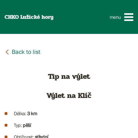
CHKO Lužické hory
menu
Tip na výlet
Výlet na Klíč
Délka:
3 km
Typ:
pěší
Obtížnost:
střední