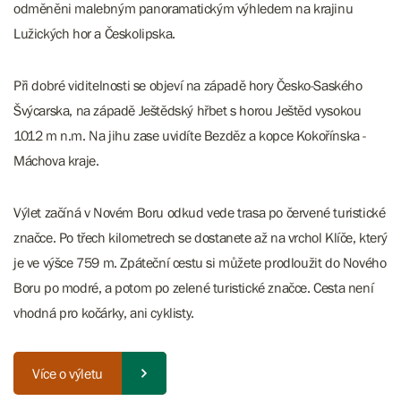
odměněni malebným panoramatickým výhledem na krajinu
Lužických hor a Českolipska.
Při dobré viditelnosti se objeví na západě hory Česko-Saského
Švýcarska, na západě Ještědský hřbet s horou Ještěd vysokou
1012 m n.m. Na jihu zase uvidíte Bezděz a kopce Kokořínska -
Máchova kraje.
Výlet začíná v Novém Boru odkud vede trasa po červené turistické
značce. Po třech kilometrech se dostanete až na vrchol Klíče, který
je ve výšce 759 m. Zpáteční cestu si můžete prodloužit do Nového
Boru po modré, a potom po zelené turistické značce. Cesta není
vhodná pro kočárky, ani cyklisty.
Více o výletu