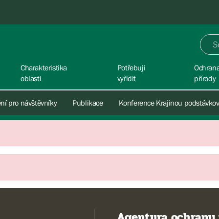
Charakteristika
Potřebuji
Ochran
oblasti
vyřídit
přírody
ní pro návštěvníky
Publikace
Konference Krajinou podstávko
Agentura ochrany 