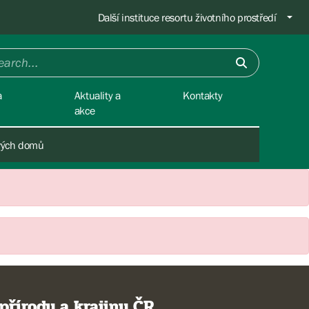
Další instituce resortu životního prostředí
a
Aktuality a
Kontakty
akce
vých domů
přírody a krajiny ČR