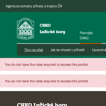
Agentura ochrany přírody a krajiny ČR
CHKO
Lužické hory
Poznejte
CHKO
Tipy na výlet
Jak se chovat v přírodě
Upozorně
You do not have the roles required to access this portlet.
You do not have the roles required to access this portlet.
CHKO Lužické hory